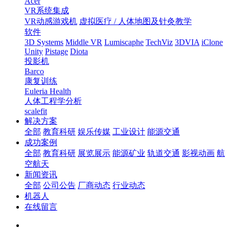
Acer
VR系统集成
VR动感游戏机
虚拟医疗 / 人体地图及针灸教学
软件
3D Systems
Middle VR
Lumiscaphe
TechViz
3DVIA
iClone
Unity
Pistage
Diota
投影机
Barco
康复训练
Euleria Health
人体工程学分析
scalefit
解决方案
全部
教育科研
娱乐传媒
工业设计
能源交通
成功案例
全部
教育科研
展览展示
能源矿业
轨道交通
影视动画
航
空航天
新闻资讯
全部
公司公告
厂商动态
行业动态
机器人
在线留言