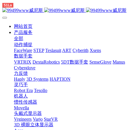
51La
网站首页
产品服务
全部
动作捕捉
FaceWare
STEP
Teslasuit
ART
Cyberith
Xsens
数据手套
VRTRIX
DextaRobotics
5DT数据手套
SenseGlove
Manus
Cyberglove
力反馈
Haply
3D Systems
HAPTION
灵巧手
Robot Era
Tesollo
机器人
惯性传感器
Movella
头戴式显示器
Vrgineers
Varjo
StarVR
3D 裸眼立体显示器