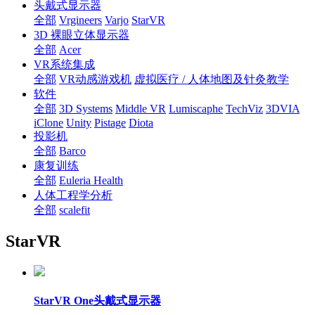
头戴式显示器
全部
Vrgineers
Varjo
StarVR
3D 裸眼立体显示器
全部
Acer
VR系统集成
全部
VR动感游戏机
虚拟医疗 / 人体地图及针灸教学
软件
全部
3D Systems
Middle VR
Lumiscaphe
TechViz
3DVIA
iClone
Unity
Pistage
Diota
投影机
全部
Barco
康复训练
全部
Euleria Health
人体工程学分析
全部
scalefit
StarVR
StarVR One头戴式显示器