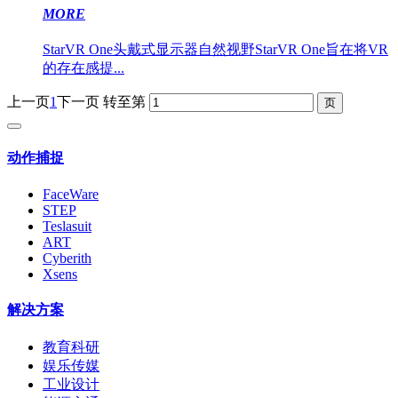
MORE
StarVR One头戴式显示器自然视野StarVR One旨在将VR
的存在感提...
上一页
1
下一页
转至第
动作捕捉
FaceWare
STEP
Teslasuit
ART
Cyberith
Xsens
解决方案
教育科研
娱乐传媒
工业设计